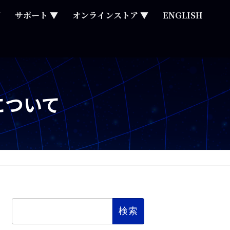
▼
サポート ▼
オンラインストア ▼
ENGLISH
について
検
索: