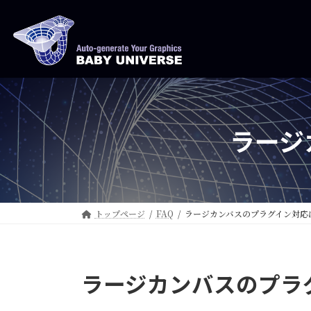
コ
ナ
ン
ビ
テ
ゲ
ン
ー
ツ
シ
へ
ョ
ス
ン
ラージ
キ
に
ッ
移
プ
動
トップページ
FAQ
ラージカンバスのプラグイン対応
ラージカンバスのプラ