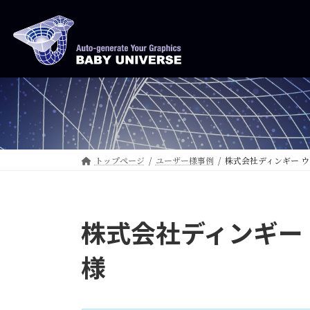
コ
ナ
ン
ビ
テ
ゲ
ン
ー
ツ
シ
へ
ョ
ス
ン
キ
に
ッ
移
トップページ
ユーザー様事例
株式会社ディンギー 
プ
動
株式会社ディンギー
様