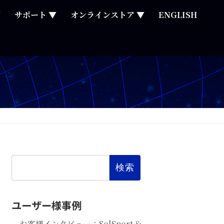
▼
サポート ▼
オンラインストア ▼
ENGLISH
検
索:
ユーザー様事例
お客様インタビュー：SolSport &