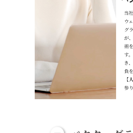
当社
ウ
グラ
が
術を
す
き
負
【
参