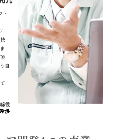
フト
す
な技
いま
頂
う自
して
取締役