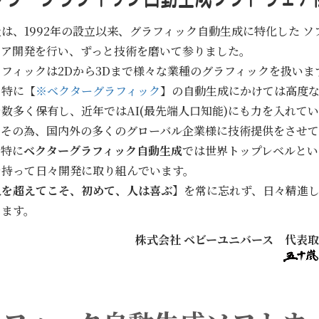
は、1992年の設立以来、グラフィック自動生成に特化した ソ
ェア開発を行い、ずっと技術を磨いて参りました。
フィックは2Dから3Dまで様々な業種のグラフィックを扱いま
、特に【
※ベクターグラフィック
】の自動生成にかけては高度
数多く保有し、近年ではAI(最先端人口知能)にも力を入れて
。その為、国内外の多くのグローバル企業様に技術提供をさせて
、特に
ベクターグラフィック自動生成
では世界トップレベルとい
を持って日々開発に取り組んでいます。
人を超えてこそ、初めて、人は喜ぶ】
を常に忘れず、日々精進
ります。
株式会社 ベビーユニバース 代表