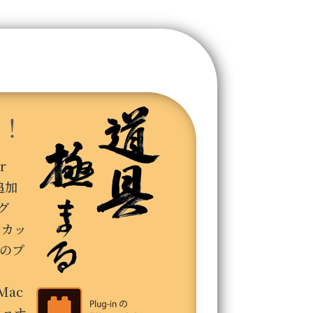
！
r
追加
グ
、カッ
用のプ
Mac
ショナ