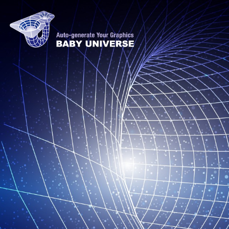
コ
ナ
ン
ビ
テ
ゲ
ン
ー
ツ
シ
へ
ョ
ス
ン
キ
に
ッ
移
プ
動