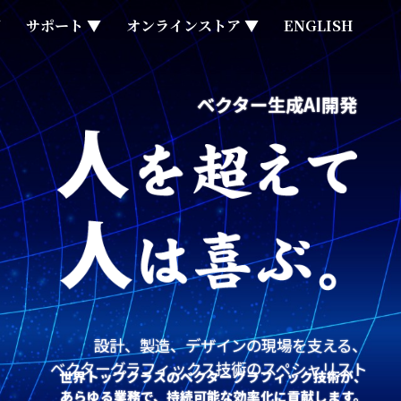
▼
サポート ▼
オンラインストア ▼
ENGLISH
ベクター生成AI開発
設計、製造、デザインの現場を支える、
ベクターグラフィックス技術のスペシャリスト
世界トップクラスのベクターグラフィック技術が、
あらゆる業務で、持続可能な効率化に貢献します。