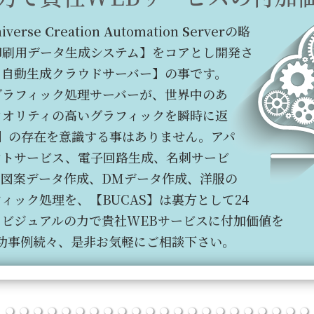
niverse
C
reation
A
utomation
S
erverの略
印刷用データ生成システム】をコアとし開発さ
ク自動生成クラウドサーバー】の事です。
グラフィック処理サーバーが、世界中のあ
クオリティの高いグラフィックを瞬時に返
S】の存在を意識する事はありません。アパ
ントサービス、電子回路生成、名刺サービ
&図案データ作成、DMデータ作成、洋服の
ィック処理を、【BUCAS】は裏方として24
ビジュアルの力で貴社WEBサービスに付加価値を
成功事例続々、是非お気軽にご相談下さい。