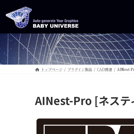
コ
ナ
ン
ビ
テ
ゲ
ン
ー
ツ
シ
へ
ョ
ス
ン
キ
に
ッ
移
トップページ
プラグイン製品
CAD関連
AINest-
プ
動
AINest-Pro [ネス