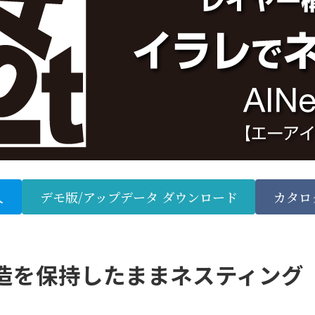
入
デモ版/アップデータ ダウンロード
カタロ
造を保持したままネスティング