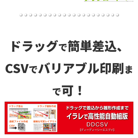
ドラッグ
簡単差込、
で
CSV
バリアブル印刷
で
ま
可！
で