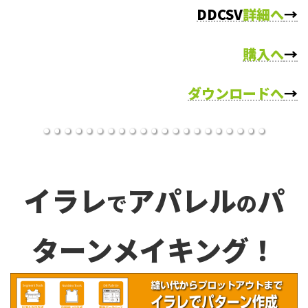
DDCSV
詳細へ
→
購入へ
→
ダウンロードへ
→
イラレ
アパレル
パ
で
の
ターンメイキング！