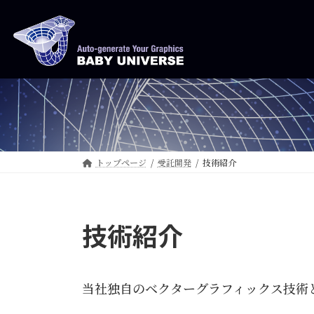
コ
ナ
ン
ビ
テ
ゲ
ン
ー
ツ
シ
へ
ョ
ス
ン
キ
に
ッ
移
トップページ
受託開発
技術紹介
プ
動
技術紹介
当社独自のベクターグラフィックス技術