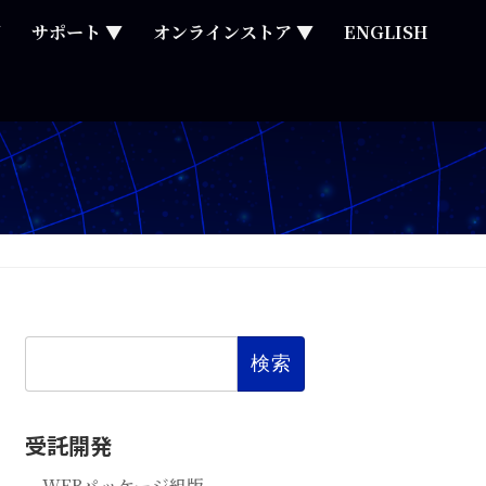
▼
サポート ▼
オンラインストア ▼
ENGLISH
検
索:
受託開発
WEBパッケージ組版