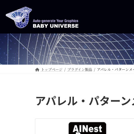
コ
ナ
ン
ビ
テ
ゲ
ン
ー
ツ
シ
へ
ョ
ス
ン
キ
に
ッ
移
トップページ
プラグイン製品
アパレル・パターンメ
プ
動
アパレル・パターン