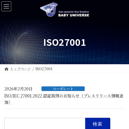
コ
ナ
ン
ビ
テ
ゲ
ン
ー
ツ
シ
へ
ョ
ISO27001
ス
ン
キ
に
ッ
移
プ
動
トップページ
ISO27001
2026年2月20日
コーポレート
ISO/IEC 27001:2022 認証取得のお知らせ（プレスリリース情報追
加）
検
索: