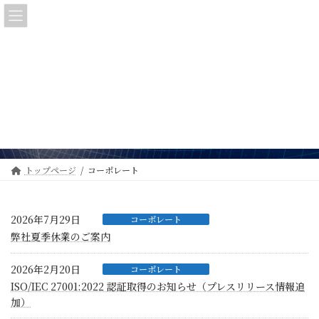
コ
ナ
ン
ビ
テ
ゲ
ン
ー
ツ
シ
へ
ョ
コーポレート
ス
ン
キ
に
ッ
移
プ
動
トップページ
コーポレート
2026年7月29日
コーポレート
弊社夏季休業のご案内
2026年2月20日
コーポレート
ISO/IEC 27001:2022 認証取得のお知らせ（プレスリリース情報追
加）