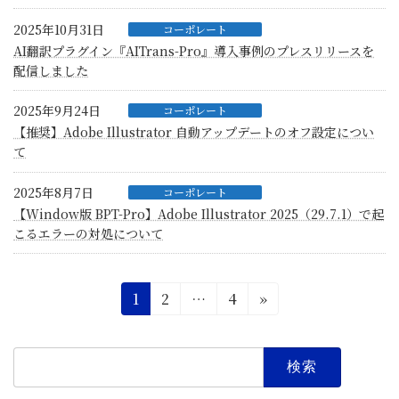
2025年10月31日
コーポレート
AI翻訳プラグイン『AITrans-Pro』導入事例のプレスリリースを
配信しました
2025年9月24日
コーポレート
【推奨】Adobe Illustrator 自動アップデートのオフ設定につい
て
2025年8月7日
コーポレート
【Window版 BPT-Pro】Adobe Illustrator 2025（29.7.1）で起
こるエラーの対処について
投
固
固
固
1
2
…
4
»
定
定
定
稿
ペ
ペ
ペ
検
の
ー
ー
ー
索:
ジ
ジ
ジ