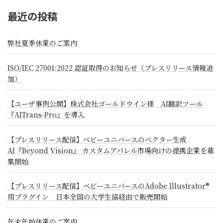
ペ
最近の投稿
ー
ジ
弊社夏季休業のご案内
送
ISO/IEC 27001:2022 認証取得のお知らせ（プレスリリース情報追
り
加）
【ユーザ事例公開】株式会社ゴールドウイン様 AI翻訳ツール
『AITrans-Pro』を導入
【プレスリリース配信】ベビーユニバースのべクター生成
AI『Beyond Vision』 カスタムアパレル市場向けの提携企業を募
集開始
【プレスリリース配信】ベビーユニバースのAdobe Illustrator®
用プラグイン 日本全国の大学生協経由で販売開始
年末年始休業のご案内