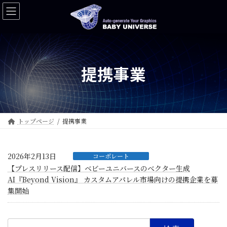
コ
ナ
ン
ビ
テ
ゲ
ン
ー
ツ
シ
へ
ョ
提携事業
ス
ン
キ
に
ッ
移
プ
動
トップページ
提携事業
2026年2月13日
コーポレート
【プレスリリース配信】ベビーユニバースのべクター生成
AI『Beyond Vision』 カスタムアパレル市場向けの提携企業を募
集開始
検